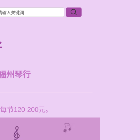
好
福州琴行
120-200元。